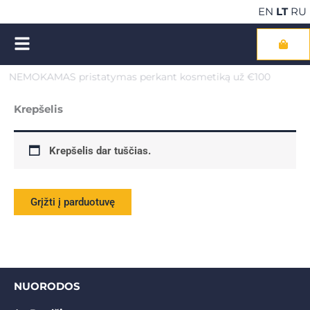
Pereiti
EN
LT
RU
prie
turinio
Cart
LAUFWUNDER kosmetikos
IŠPARDAVIMAS
NEMOKAMAS pristatymas perkant kosmetiką už €100
Krepšelis
Krepšelis dar tuščias.
Grįžti į parduotuvę
NUORODOS