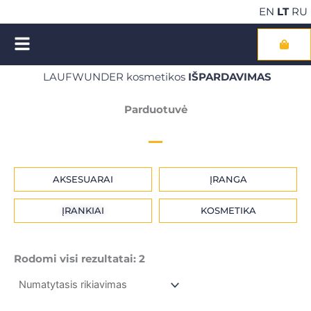
Pereiti
EN
LT
RU
prie
turinio
Cart
LAUFWUNDER kosmetikos
IŠPARDAVIMAS
NEMOKAMAS pristatymas perkant kosmetiką už €100
Parduotuvė
AKSESUARAI
ĮRANGA
ĮRANKIAI
KOSMETIKA
Rodomi visi rezultatai: 2