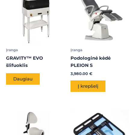
Įranga
Įranga
GRAVITY™ EVO
Podologinė kėdė
šlifuoklis
PLEION S
3,980.00
€
Daugiau
Į krepšelį