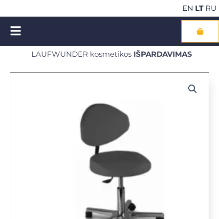
Pereiti
EN
LT
RU
prie
turinio
Cart
LAUFWUNDER kosmetikos
IŠPARDAVIMAS
NEMOKAMAS pristatymas perkant kosmetiką už €100