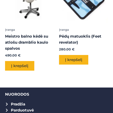
Įranga
Įranga
Meistro balno kėdė su
Pėdų matuoklis (Feet
atlošu dramblio kaulo
revelator)
spalvos
280.00
€
490.00
€
Į krepšelį
Į krepšelį
NUORODOS
Pradžia
Parduotuvė