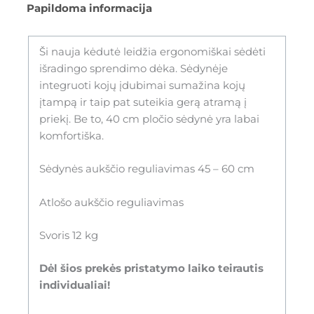
Papildoma informacija
Ši nauja kėdutė leidžia ergonomiškai sėdėti
išradingo sprendimo dėka. Sėdynėje
integruoti kojų įdubimai sumažina kojų
įtampą ir taip pat suteikia gerą atramą į
priekį. Be to, 40 cm pločio sėdynė yra labai
komfortiška.
Sėdynės aukščio reguliavimas 45 – 60 cm
Atlošo aukščio reguliavimas
Svoris 12 kg
Dėl šios prekės pristatymo laiko teirautis
individualiai!