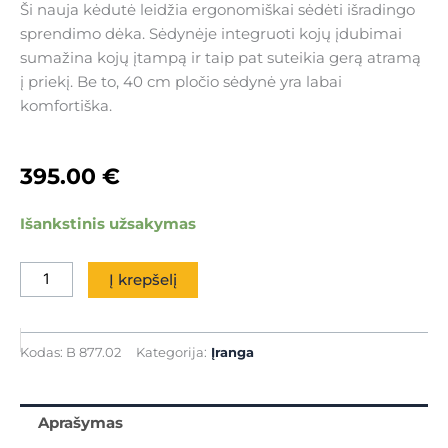
Ši nauja kėdutė leidžia ergonomiškai sėdėti išradingo
sprendimo dėka. Sėdynėje integruoti kojų įdubimai
sumažina kojų įtampą ir taip pat suteikia gerą atramą
į priekį. Be to, 40 cm pločio sėdynė yra labai
komfortiška.
395.00
€
produkto
Išankstinis užsakymas
kiekis:
Meistro
Į krepšelį
darbo
kėdutė
su
Kodas:
B 877.02
Kategorija:
Įranga
atlošu
antracito
spalvos
Aprašymas