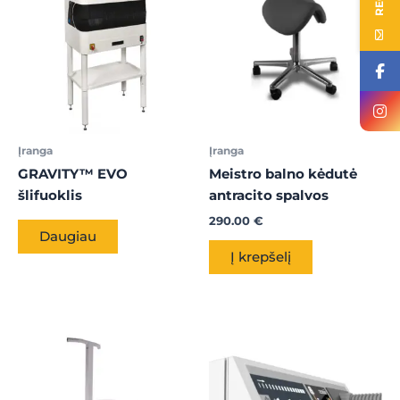
Įranga
Įranga
GRAVITY™ EVO
Meistro balno kėdutė
šlifuoklis
antracito spalvos
290.00
€
Daugiau
Į krepšelį