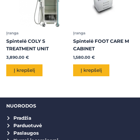
Įranga
Įranga
Spintelė COLY S
Spintelė FOOT CARE M
TREATMENT UNIT
CABINET
3,890.00
€
1,580.00
€
Į krepšelį
Į krepšelį
NUORODOS
Pradžia
Parduotuvė
Paslaugos