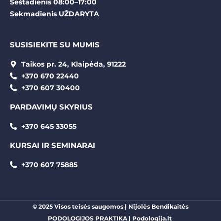
Šeštadienis 08:00–17:00
Sekmadienis UŽDARYTA
SUSISIEKITE SU MUMIS
Taikos pr. 24, Klaipėda, 91222
+370 670 22440
+370 607 30400
PARDAVIMŲ SKYRIUS
+370 645 33055
KURSAI IR SEMINARAI
+370 607 75885
© 2025 Visos teisės saugomos | Nijolės Bendikaitės
PODOLOGIJOS PRAKTIKA
|
Podologija.lt