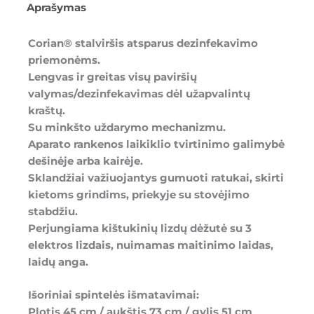
Aprašymas
Corian® stalviršis atsparus dezinfekavimo
priemonėms.
Lengvas ir greitas visų paviršių
valymas/dezinfekavimas dėl užapvalintų
kraštų.
Su minkšto uždarymo mechanizmu.
Aparato rankenos laikiklio tvirtinimo galimybė
dešinėje arba kairėje.
Sklandžiai važiuojantys gumuoti ratukai, skirti
kietoms grindims, priekyje su stovėjimo
stabdžiu.
Perjungiama kištukinių lizdų dėžutė su 3
elektros lizdais, nuimamas maitinimo laidas,
laidų anga.
Išoriniai spintelės išmatavimai:
Plotis 45 cm / aukštis 73 cm / gylis 51 cm