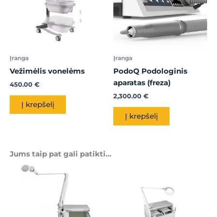
Įranga
Įranga
Vežimėlis vonelėms
PodoQ Podologinis
aparatas (freza)
450.00
€
2,300.00
€
Į krepšelį
Į krepšelį
Jums taip pat gali patikti…