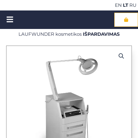
Pereiti
EN
LT
RU
prie
turinio
Cart
LAUFWUNDER kosmetikos
IŠPARDAVIMAS
NEMOKAMAS pristatymas perkant kosmetiką už €100