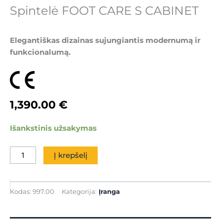
Spintelė FOOT CARE S CABINET
Elegantiškas dizainas sujungiantis modernumą ir
funkcionalumą.
1,390.00
€
produkto
Išankstinis užsakymas
kiekis:
Spintelė
Į krepšelį
FOOT
CARE
S
Kodas:
997.00
Kategorija:
Įranga
CABINET