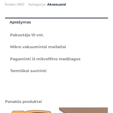
maišeliai
Kodas:
0810
Kategorija:
Aksesuarai
Podo
Q
aparatui
Aprašymas
(10
vnt.)
Pakuotėje 10 vnt.
Mikro vakuuminiai maišeliai
Pagaminti iš mikrofiltro medžiagos
Termiškai suvirinti
Panašūs produktai