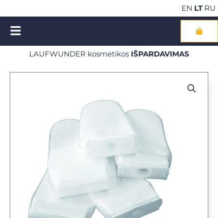
Pereiti
EN
LT
RU
prie
turinio
Cart
LAUFWUNDER kosmetikos
IŠPARDAVIMAS
NEMOKAMAS pristatymas perkant kosmetiką už €100