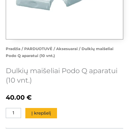
Pradžia
/
PARDUOTUVĖ
/
Aksesuarai
/ Dulkių maišeliai
Podo Q aparatui (10 vnt.)
Dulkių maišeliai Podo Q aparatui
(10 vnt.)
40.00
€
produkto
Į krepšelį
kiekis:
Dulkių