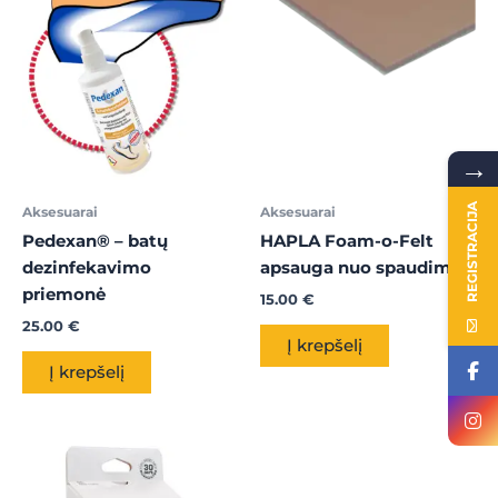
→
REGISTRACIJA
Aksesuarai
Aksesuarai
Pedexan® – batų
HAPLA Foam-o-Felt
dezinfekavimo
apsauga nuo spaudimo
priemonė
15.00
€
25.00
€
Į krepšelį
Į krepšelį