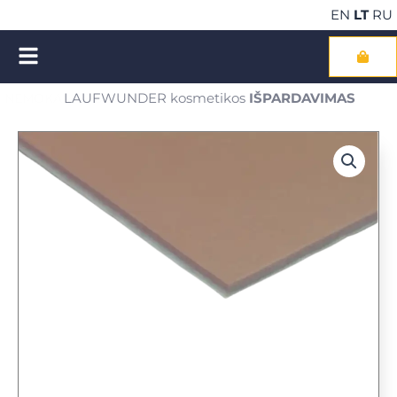
Pereiti
EN
LT
RU
prie
turinio
Cart
LAUFWUNDER kosmetikos
IŠPARDAVIMAS
NEMOKAMAS pristatymas perkant kosmetiką už €100