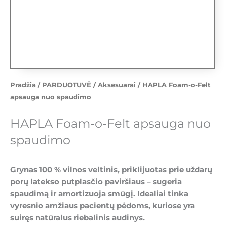
Pradžia
/
PARDUOTUVĖ
/
Aksesuarai
/ HAPLA Foam-o-Felt
apsauga nuo spaudimo
HAPLA Foam-o-Felt apsauga nuo
spaudimo
Grynas 100 % vilnos veltinis, priklijuotas prie uždarų
porų latekso putplasčio paviršiaus – sugeria
spaudimą ir amortizuoja smūgį. Idealiai tinka
vyresnio amžiaus pacientų pėdoms, kuriose yra
suiręs natūralus riebalinis audinys.