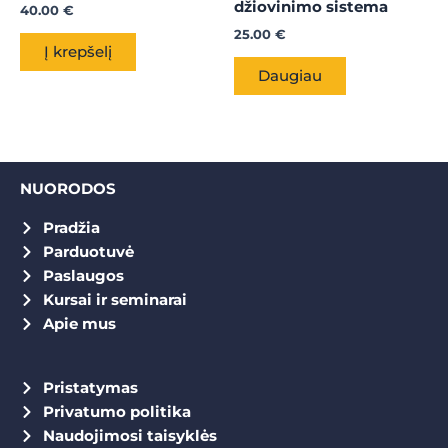
džiovinimo sistema
40.00
€
25.00
€
Į krepšelį
Daugiau
NUORODOS
Pradžia
Parduotuvė
Paslaugos
Kursai ir seminarai
Apie mus
Pristatymas
Privatumo politika
Naudojimosi taisyklės