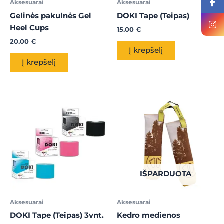
Aksesuarai
Aksesuarai
Gelinės pakulnės Gel
DOKI Tape (Teipas)
Heel Cups
15.00
€
20.00
€
Į krepšelį
Į krepšelį
IŠPARDUOTA
Aksesuarai
Aksesuarai
DOKI Tape (Teipas) 3vnt.
Kedro medienos