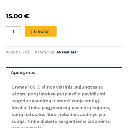
15.00
€
produkto
Į krepšelį
kiekis:
HAPLA
Foam-
Kodas:
B3850
Kategorija:
Aksesuarai
o-
Felt
apsauga
Aprašymas
nuo
spaudimo
Grynas 100 % vilnos veltinis, sujungtas su
uždarų porų latekso putplasčio paviršiumi,
sugeria spaudimą ir amortizuoja smūgį.
Idealiai tinka pagyvenusių pacientų kojoms,
kurių natūralus fibro-riebalinis audinys yra
suiręs. Tinka diabetu sergantiems žmonėms,